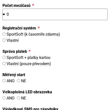
Počet mezičasů
Registrační systém
SportSoft (k časomíře zdarma)
Vlastní
Správa plateb
SportSoft + platby kartou
Vlastní (pouze převodem)
Měřený start
ANO
NE
Velkoplošná LED obrazovka
ANO
NE
Výsledkové SMS pro závodníky