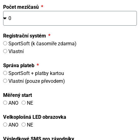
Počet mezičasů
Registrační systém
SportSoft (k časomíře zdarma)
Vlastní
Správa plateb
SportSoft + platby kartou
Vlastní (pouze převodem)
Měřený start
ANO
NE
Velkoplošná LED obrazovka
ANO
NE
Výsledkové SMS pro závodníky